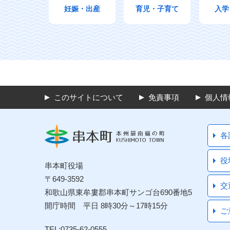
妊娠・出産
育児・子育て
入学
このサイトについて
免責事項
個人情
各
役
串本町役場
〒649-3592
交
和歌山県東牟婁郡串本町サンゴ台690番地5
開庁時間 平日 8時30分～17時15分
ご
TEL:0735-62-0555