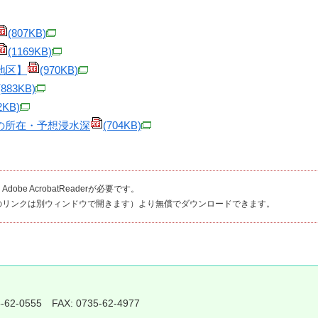
(807KB)
(1169KB)
地区】
(970KB)
(883KB)
2KB)
設の所在・予想浸水深
(704KB)
be AcrobatReaderが必要です。
のリンクは別ウィンドウで開きます）より無償でダウンロードできます。
5-62-0555 FAX: 0735-62-4977