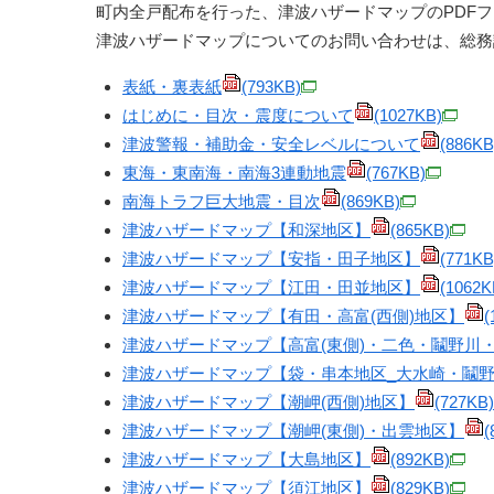
町内全戸配布を行った、津波ハザードマップのPDF
津波ハザードマップについてのお問い合わせは、総務課 防災・
表紙・裏表紙
(793KB)
はじめに・目次・震度について
(1027KB)
津波警報・補助金・安全レベルについて
(886KB
東海・東南海・南海3連動地震
(767KB)
南海トラフ巨大地震・目次
(869KB)
津波ハザードマップ【和深地区】
(865KB)
津波ハザードマップ【安指・田子地区】
(771KB
津波ハザードマップ【江田・田並地区】
(1062K
津波ハザードマップ【有田・高富(西側)地区】
(
津波ハザードマップ【高富(東側)・二色・鬮野川
津波ハザードマップ【袋・串本地区_大水崎・鬮野
津波ハザードマップ【潮岬(西側)地区】
(727KB)
津波ハザードマップ【潮岬(東側)・出雲地区】
(
津波ハザードマップ【大島地区】
(892KB)
津波ハザードマップ【須江地区】
(829KB)