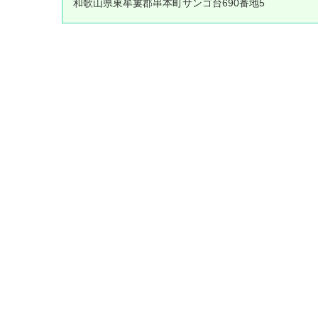
和歌山県東牟婁郡串本町サンゴ台690番地5