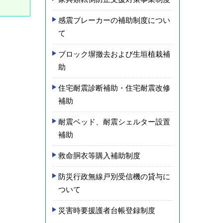
感震ブレーカーの補助制度につい
て
ブロック塀撤去および生垣植栽補
助
住宅耐震診断補助・住宅耐震改修
補助
耐震ベッド、耐震シェルター設置
補助
救命胴衣等購入補助制度
防災行政無線戸別受信機の貸与に
ついて
災害時要援護者台帳登録制度