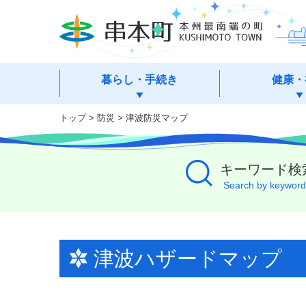
本
文
へ
移
動
暮らし・手続き
健康・
トップ
>
防災
>
津波防災マップ
キーワード検
Search by keyword
津波ハザードマップ