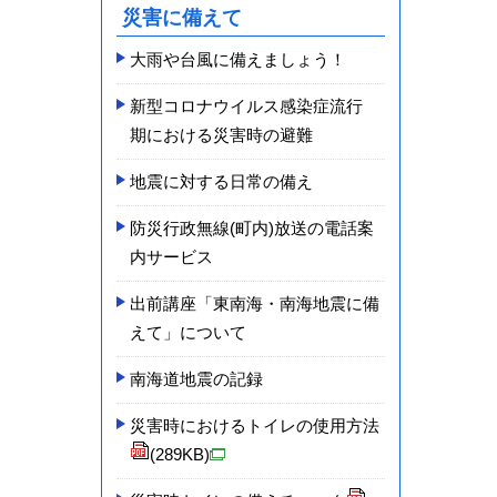
災害に備えて
大雨や台風に備えましょう！
新型コロナ­ウイルス感­染症流行
期­における災­害時の避難­
地震に対する日常の備え
防災行政無線(町内)放送の電話案
内サービス
出前講座「東南海・南海地震に備
えて」について
南海道地震の記録
災害時におけるトイレの使用方法
(289KB)