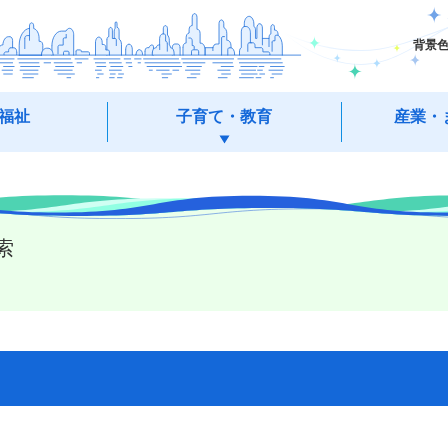
背景
福祉
子育て・教育
産業・
索