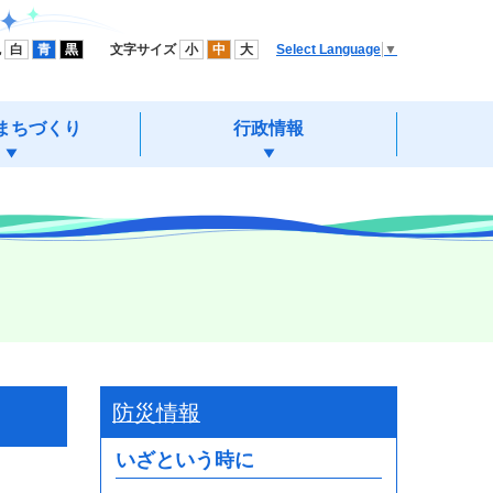
色
白
青
黒
文字サイズ
小
中
大
Select Language
▼
まちづくり
行政情報
防災情報
いざという時に