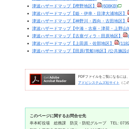
津波ハザードマップ【樫野地区】
(608KB)
津波ハザードマップ【姫・伊串・目津大浦地区】
津波ハザードマップ【神野川・西向・古田地区】
津波ハザードマップ【中湊・古座・津荷・上野山
津波ハザードマップ【古座ヴィラ・田原地区】
津波ハザードマップ【上田原・佐部地区】
(118
津波ハザードマップ【田原(荒船)地区】/公共施
PDFファイルをご覧になるには、Ado
アドビシステムズ社サイト
（こ
このページに関するお問合せ先
串本町役場
総務課 防災・防犯グループ
TEL: 073