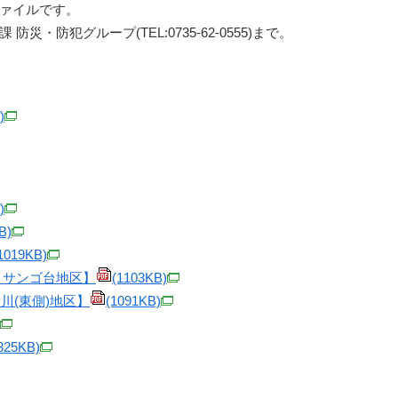
ファイルです。
防犯グループ(TEL:0735‐62‐0555)まで。
)
)
B)
1019KB)
・サンゴ台地区】
(1103KB)
川(東側)地区】
(1091KB)
825KB)