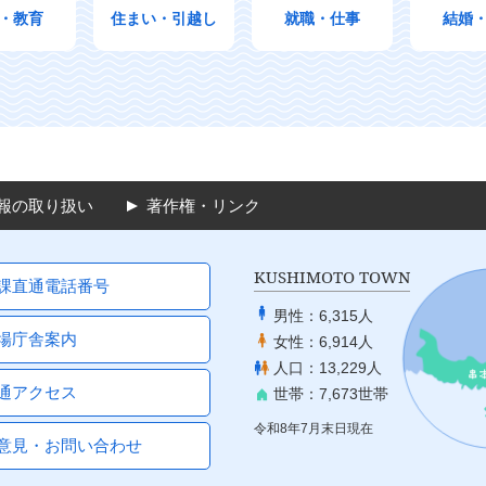
・教育
住まい・引越し
就職・仕事
結婚
報の取り扱い
著作権・リンク
KUSHIMOTO TOWN
課直通電話番号
男性：
6,315人
場庁舎案内
女性：
6,914人
人口：
13,229人
通アクセス
世帯：
7,673世帯
令和8年7月末日現在
意見・お問い合わせ