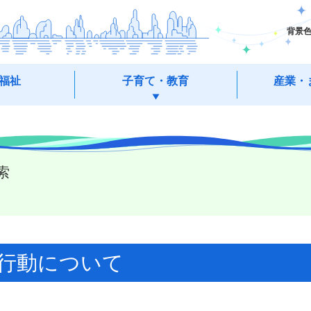
背景
福祉
子育て・教育
産業・
索
行動について