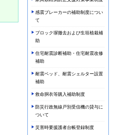
感震ブレーカーの補助制度につい
て
ブロック塀撤去および生垣植栽補
助
住宅耐震診断補助・住宅耐震改修
補助
耐震ベッド、耐震シェルター設置
補助
救命胴衣等購入補助制度
防災行政無線戸別受信機の貸与に
ついて
災害時要援護者台帳登録制度