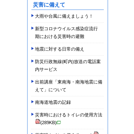
災害に備えて
大雨や台風に備えましょう！
新型コロナ­ウイルス感­染症流行
期­における災­害時の避難­
地震に対する日常の備え
防災行政無線(町内)放送の電話案
内サービス
出前講座「東南海・南海地震に備
えて」について
南海道地震の記録
災害時におけるトイレの使用方法
(289KB)