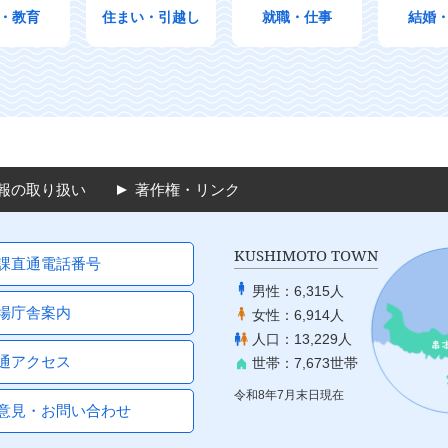
・教育
住まい・引越し
就職・仕事
結婚
報の取り扱い
著作権・リンク
KUSHIMOTO TOWN
課直通電話番号
男性：
6,315人
場庁舎案内
女性：
6,914人
人口：
13,229人
通アクセス
世帯：
7,673世帯
令和8年7月末日現在
意見・お問い合わせ