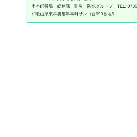
串本町役場
総務課 防災・防犯グループ
TEL: 073
和歌山県東牟婁郡串本町サンゴ台690番地5