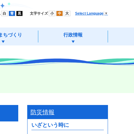
色
白
青
黒
文字サイズ
小
中
大
Select Language
▼
まちづくり
行政情報
防災情報
いざという時に