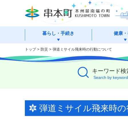
本
文
へ
移
動
暮らし・手続き
健康・
トップ
>
防災
> 弾道ミサイル飛来時の行動について
キーワード検
Search by keyword
弾道ミサイル飛来時の