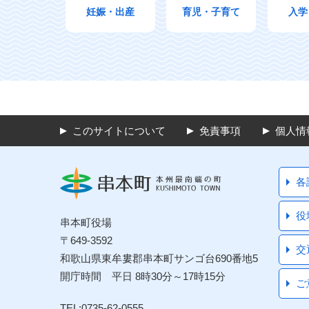
妊娠・出産
育児・子育て
入学
このサイトについて
免責事項
個人情
各
役
串本町役場
〒649-3592
交
和歌山県東牟婁郡串本町サンゴ台690番地5
開庁時間 平日 8時30分～17時15分
ご
TEL:0735-62-0555