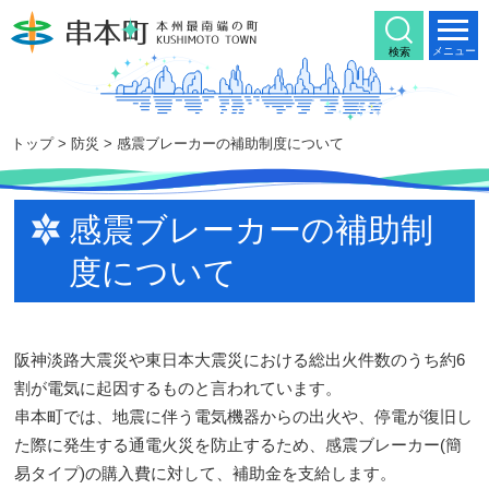
本
文
メニュー
検索
へ
移
動
トップ
>
防災
> 感震ブレーカーの補助制度について
感震ブレーカーの補助制
度について
阪神淡路大震災や東日本大震災における総出火件数のうち約6
割が電気に起因するものと言われています。
串本町では、地震に伴う電気機器からの出火や、停電が復旧し
た際に発生する通電火災を防止するため、感震ブレーカー(簡
易タイプ)の購入費に対して、補助金を支給します。