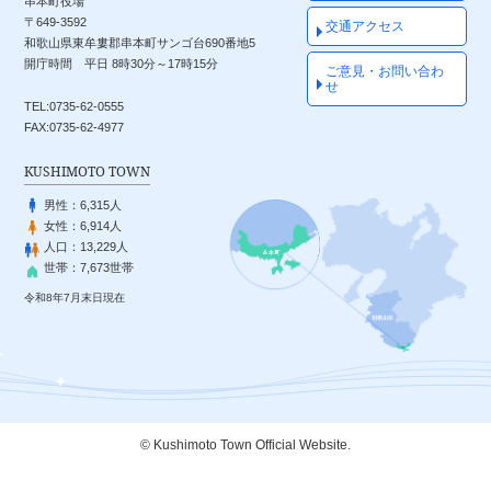
串本町役場
〒649-3592
交通アクセス
和歌山県東牟婁郡串本町サンゴ台690番地5
開庁時間 平日 8時30分～17時15分
ご意見・お問い合わ
せ
TEL:0735-62-0555
FAX:0735-62-4977
KUSHIMOTO TOWN
男性：
6,315人
女性：
6,914人
人口：
13,229人
世帯：
7,673世帯
令和8年7月末日現在
© Kushimoto Town Official Website.