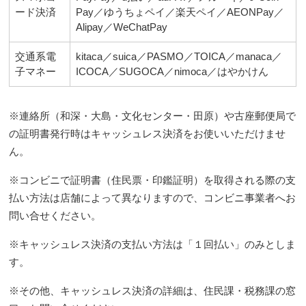
ード決済
Pay／ゆうちょペイ／楽天ペイ／AEONPay／
Alipay／WeChatPay
交通系電
kitaca／suica／PASMO／TOICA／manaca／
子マネー
ICOCA／SUGOCA／nimoca／はやかけん
※連絡所（和深・大島・文化センター・田原）や古座郵便局で
の証明書発行時はキャッシュレス決済をお使いいただけませ
ん。
※コンビニで証明書（住民票・印鑑証明）を取得される際の支
払い方法は店舗によって異なりますので、コンビニ事業者へお
問い合せください。
※キャッシュレス決済の支払い方法は「１回払い」のみとしま
す。
※その他、キャッシュレス決済の詳細は、住民課・税務課の窓