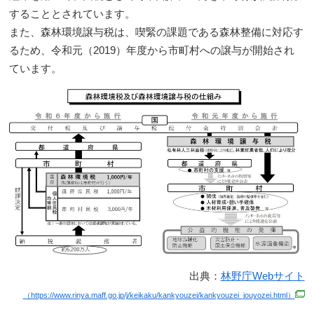
することとされています。
また、森林環境譲与税は、喫緊の課題である森林整備に対応す
るため、令和元（2019）年度から市町村への譲与が開始され
ています。
出典：
林野庁Webサイト
（https://www.rinya.maff.go.jp/j/keikaku/kankyouzei/kankyouzei_jouyozei.html）