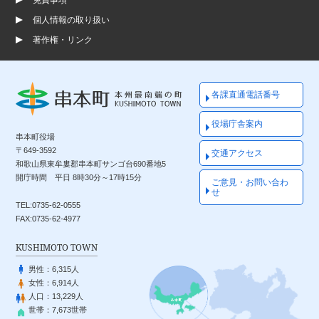
個人情報の取り扱い
著作権・リンク
各課直通電話番号
役場庁舎案内
串本町役場
〒649-3592
交通アクセス
和歌山県東牟婁郡串本町サンゴ台690番地5
開庁時間 平日 8時30分～17時15分
ご意見・お問い合わ
せ
TEL:0735-62-0555
FAX:0735-62-4977
KUSHIMOTO TOWN
男性：
6,315人
女性：
6,914人
人口：
13,229人
世帯：
7,673世帯