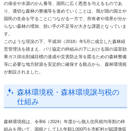
の保全や水源のかん養等、国民に広く恩恵を与えるものであ
り、適切な森林の整備等を進めていくことは、我が国の国土や
国民の生命を守ることにつながる一方で、所有者や境界が分か
らない森林の増加、担い手の不足等が大きな課題となっていま
す。
このような現況の下、平成30（2018）年5月に成立した森林経
営管理法を踏まえ、パリ協定の枠組みの下における国の温室効
果ガス排出削減目標の達成や災害防止等を図るための森林整備
等に必要な地方財源を安定的に確保する観点から、森林環境税
が創設されました。
森林環境税・森林環境譲与税の
仕組み
森林環境税は、令和6（2024）年度から個人住民税均等割の枠
組みを用いて、国税として1人年額1,000円を市町村が賦課徴収