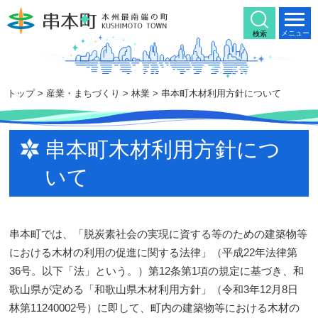
本
文
メニュー
検索
へ
移
動
トップ
>
産業・まちづくり
>
林業
> 串本町木材利用方針について
串本町木材利用方針につ
いて
串本町では、「脱炭素社会の実現に資する等のための建築物等
における木材の利用の促進に関する法律」（平成22年法律第
36号。以下「法」という。）第12条第1項の規定に基づき、和
歌山県が定める「和歌山県木材利用方針」（令和3年12月8日
林第11240002号）に即して、町内の建築物等における木材の