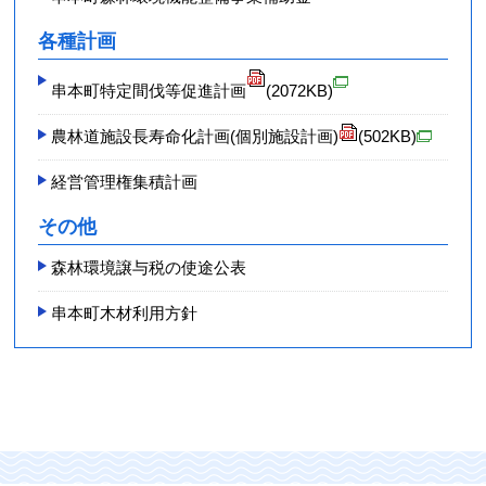
各種計画
串本町特定間伐等促進計画
(2072KB)
農林道施設長寿命化計画(個別施設計画)
(502KB)
経営管理権集積計画
その他
森林環境譲与税の使途公表
串本町木材利用方針