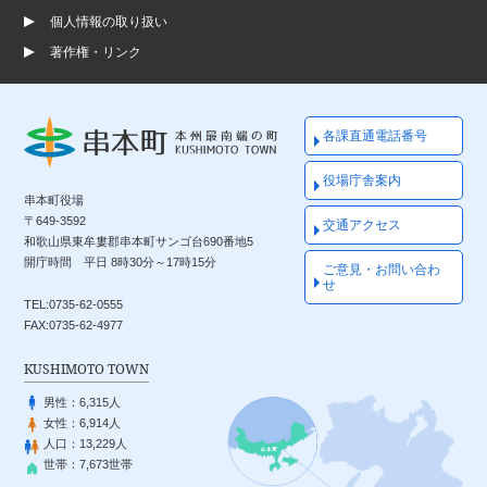
個人情報の取り扱い
著作権・リンク
各課直通電話番号
役場庁舎案内
串本町役場
〒649-3592
交通アクセス
和歌山県東牟婁郡串本町サンゴ台690番地5
開庁時間 平日 8時30分～17時15分
ご意見・お問い合わ
せ
TEL:0735-62-0555
FAX:0735-62-4977
KUSHIMOTO TOWN
男性：
6,315人
女性：
6,914人
人口：
13,229人
世帯：
7,673世帯