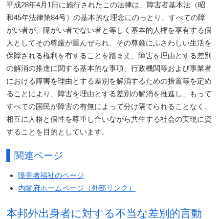
平成28年4月1日に施行されたこの法律は、障害者基本法（昭
和45年法律第84号）の基本的な理念にのっとり、すべての障
がい者が、障がい者でない者と等しく基本的人権を享有する個
人としてその尊厳が重んぜられ、その尊厳にふさわしい生活を
保障される権利を有することを踏まえ、障害を理由とする差別
の解消の推進に関する基本的な事項、行政機関等および事業者
における障害を理由とする差別を解消するための措置等を定め
ることにより、障害を理由とする差別の解消を推進し、もって
すべての国民が障害の有無によって分け隔てられることなく、
相互に人格と個性を尊重し合いながら共生する社会の実現に資
することを目的としています。
関連ページ
障害者福祉のページ
内閣府ホームページ（外部リンク）
本邦外出身者に対する不当な差別的言動