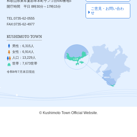
和歌山県東牟婁郡串本町サンゴ台690番地5
開庁時間 平日 8時30分～17時15分
ご意見・お問い合わ
せ
TEL:0735-62-0555
FAX:0735-62-4977
KUSHIMOTO TOWN
男性：
6,315人
女性：
6,914人
人口：
13,229人
世帯：
7,673世帯
令和8年7月末日現在
© Kushimoto Town Official Website.