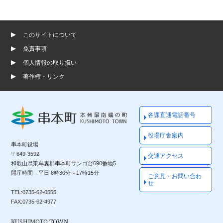
このサイトについて
免責事項
個人情報の取り扱い
著作権・リンク
各課直通電話番号
役場庁舎案内
串本町役場
〒649-3592
交通アクセス
和歌山県東牟婁郡串本町サンゴ台690番地5
開庁時間 平日 8時30分～17時15分
ご意見・お問い合わ
せ
TEL:0735-62-0555
FAX:0735-62-4977
KUSHIMOTO TOWN