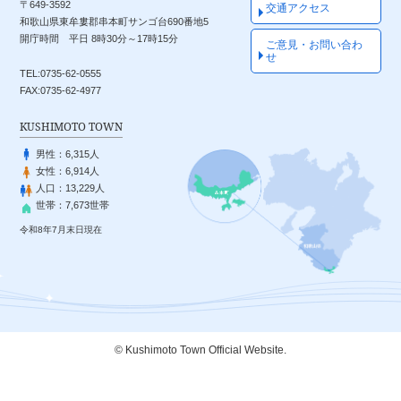
〒649-3592
交通アクセス
和歌山県東牟婁郡串本町サンゴ台690番地5
開庁時間 平日 8時30分～17時15分
ご意見・お問い合わ
せ
TEL:0735-62-0555
FAX:0735-62-4977
KUSHIMOTO TOWN
男性：
6,315人
女性：
6,914人
人口：
13,229人
世帯：
7,673世帯
令和8年7月末日現在
© Kushimoto Town Official Website.