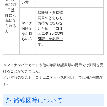
い方
年12月
2日
以
保険証・資格確
降に
75
認書のどちらも
歳にな
マイナ
お持ちにならな
られる
保険証
いため、
「
コミ
方
をお持
ュニティバス割
ちの方
引証
」が必要で
す。
※マイナンバーカードや他の年齢確認書類の提示では割引を受
けることができません。
※いずれの場合も「コミュニティバス割引証」で代用が可能で
す。
路線図等について