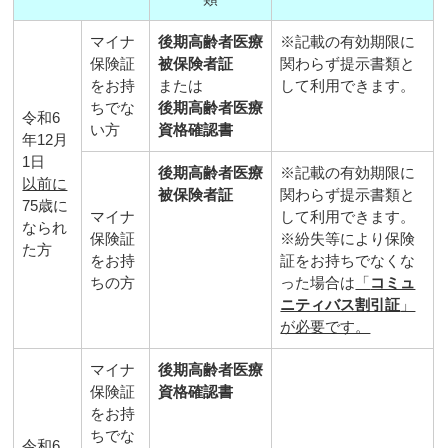
マイナ
後期高齢者医療
※記載の有効期限に
保険証
被保険者証
関わらず提示書類と
をお持
または
して利用できます。
ちでな
後期高齢者医療
令和6
い方
資格確認書
年12月
1日
後期高齢者医療
※記載の有効期限に
以前に
被保険者証
関わらず提示書類と
75歳に
マイナ
して利用できます。
なられ
保険証
※紛失等により保険
た方
をお持
証をお持ちでなくな
ちの方
った場合は
「
コミュ
ニティバス割引証
」
が必要です。
マイナ
後期高齢者医療
保険証
資格確認書
をお持
ちでな
令和6