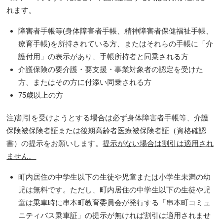
れます。
障害者手帳等(身体障害者手帳、精神障害者保健福祉手帳、
療育手帳)を所持されている方、またはそれらの手帳に「介
護付用」の表示があり、手帳所持者と同乗される方
介護保険の要介護・要支援・事業対象者の認定を受けた
方、またはその方に付添い同乗される方
75歳以上の方
注)割引を受けようとする場合は必ず身体障害者手帳等、介護
保険被保険者証または後期高齢者医療被保険者証（資格確認
書）の提示をお願いします。
提示がない場合は割引は適用され
ません。
町内居住の中学生以下の生徒や児童または小学生未満の幼
児は無料です。ただし、町内居住の中学生以下の生徒や児
童は乗車時に串本町教育委員会が発行する「串本町コミュ
ニティバス乗車証」の提示が無ければ割引は適用されませ