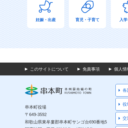
妊娠・出産
育児・子育て
入学
このサイトについて
免責事項
個人情
各
役
串本町役場
〒649-3592
交
和歌山県東牟婁郡串本町サンゴ台690番地5