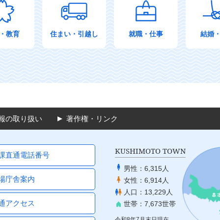
・教育
住まい・引越し
就職・仕事
結婚
報の取り扱い
著作権・リンク
KUSHIMOTO TOWN
課直通電話番号
男性：
6,315人
場庁舎案内
女性：
6,914人
人口：
13,229人
通アクセス
世帯：
7,673世帯
令和8年7月末日現在