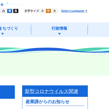
色
白
青
黒
文字サイズ
小
中
大
Select Language
▼
まちづくり
行政情報
新型コロナウイルス関連
産業課からのお知らせ