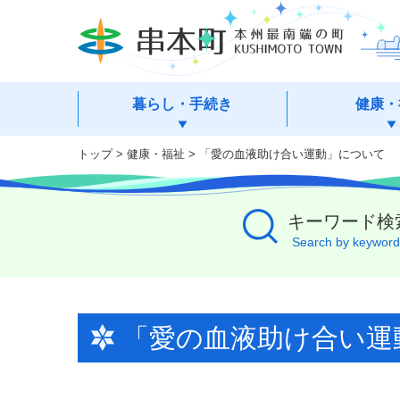
本
文
へ
移
動
暮らし・手続き
健康・
トップ
>
健康・福祉
> 「愛の血液助け合い運動」について
キーワード検
Search by keyword
「愛の血液助け合い運