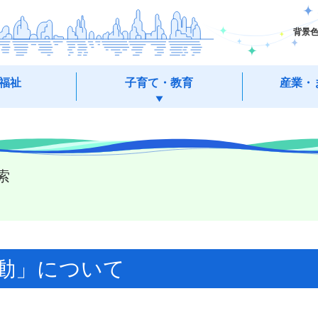
背景
福祉
子育て・教育
産業・
索
動」について