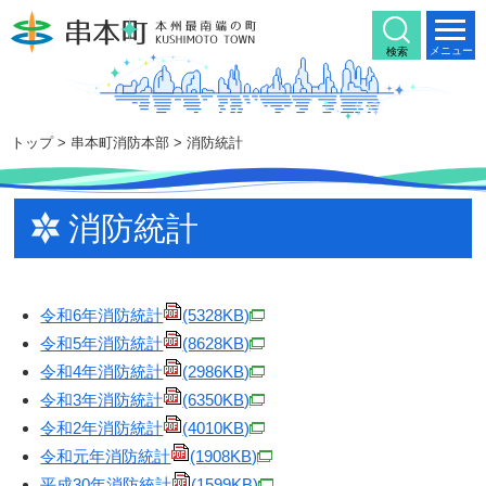
本
文
メニュー
検索
へ
移
動
トップ
>
串本町消防本部
> 消防統計
消防統計
令和6年消防統計
(5328KB)
令和5年消防統計
(8628KB)
令和4年消防統計
(2986KB)
令和3年消防統計
(6350KB)
令和2年消防統計
(4010KB)
令和元年消防統計
(1908KB)
平成30年消防統計
(1599KB)