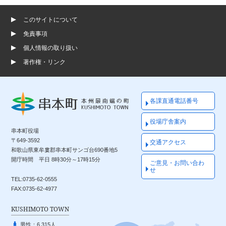
このサイトについて
免責事項
個人情報の取り扱い
著作権・リンク
各課直通電話番号
役場庁舎案内
串本町役場
〒649-3592
交通アクセス
和歌山県東牟婁郡串本町サンゴ台690番地5
開庁時間 平日 8時30分～17時15分
ご意見・お問い合わ
せ
TEL:0735-62-0555
FAX:0735-62-4977
KUSHIMOTO TOWN
男性：
6,315人