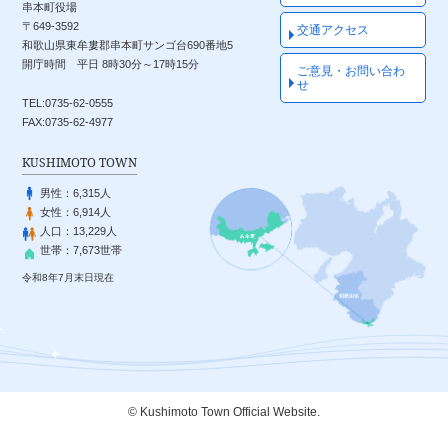
串本町役場
〒649-3592
交通アクセス
和歌山県東牟婁郡串本町サンゴ台690番地5
開庁時間 平日 8時30分～17時15分
ご意見・お問い合わ
せ
TEL:0735-62-0555
FAX:0735-62-4977
KUSHIMOTO TOWN
男性：
6,315人
女性：
6,914人
人口：
13,229人
世帯：
7,673世帯
令和8年7月末日現在
© Kushimoto Town Official Website.