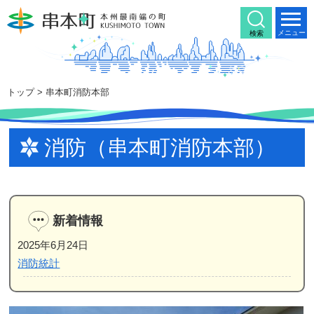
本
文
メニュー
検索
へ
移
動
トップ
>
串本町消防本部
消防（串本町消防本部）
新着情報
2025年6月24日
消防統計