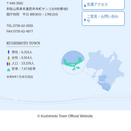
〒649-3592
交通アクセス
和歌山県東牟婁郡串本町サンゴ台690番地5
開庁時間 平日 8時30分～17時15分
ご意見・お問い合わ
せ
TEL:0735-62-0555
FAX:0735-62-4977
KUSHIMOTO TOWN
男性：
6,315人
女性：
6,914人
人口：
13,229人
世帯：
7,673世帯
令和8年7月末日現在
© Kushimoto Town Official Website.