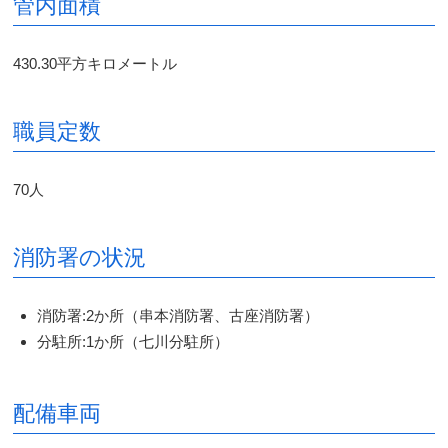
管内面積
430.30平方キロメートル
職員定数
70人
消防署の状況
消防署:2か所（串本消防署、古座消防署）
分駐所:1か所（七川分駐所）
配備車両