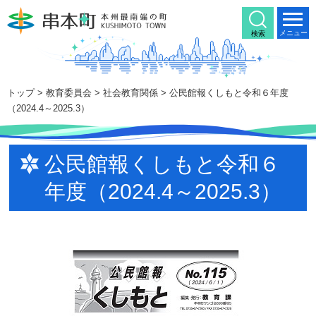
本
文
メニュー
検索
へ
移
動
トップ
>
教育委員会
>
社会教育関係
> 公民館報くしもと令和６年度
（2024.4～2025.3）
公民館報くしもと令和６
年度（2024.4～2025.3）