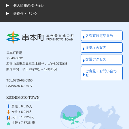
個人情報の取り扱い
著作権・リンク
各課直通電話番号
役場庁舎案内
串本町役場
〒649-3592
交通アクセス
和歌山県東牟婁郡串本町サンゴ台690番地5
開庁時間 平日 8時30分～17時15分
ご意見・お問い合わ
せ
TEL:0735-62-0555
FAX:0735-62-4977
KUSHIMOTO TOWN
男性：
6,315人
女性：
6,914人
人口：
13,229人
世帯：
7,673世帯