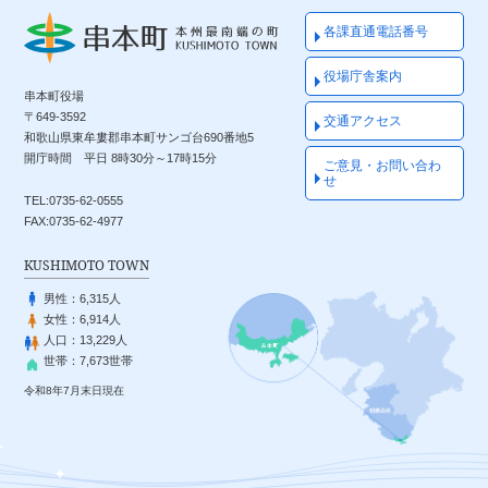
各課直通電話番号
役場庁舎案内
串本町役場
〒649-3592
交通アクセス
和歌山県東牟婁郡串本町サンゴ台690番地5
開庁時間 平日 8時30分～17時15分
ご意見・お問い合わ
せ
TEL:0735-62-0555
FAX:0735-62-4977
KUSHIMOTO TOWN
男性：
6,315人
女性：
6,914人
人口：
13,229人
世帯：
7,673世帯
令和8年7月末日現在