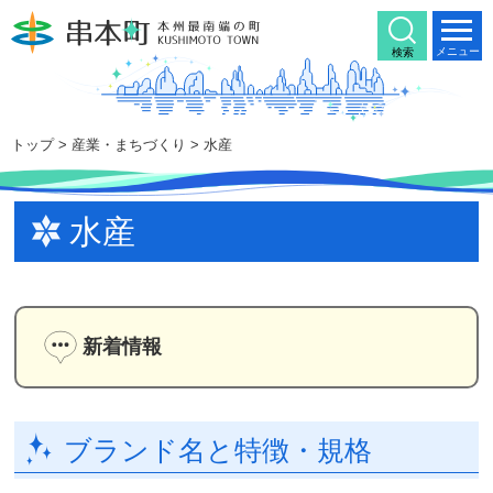
本
文
メニュー
検索
へ
移
動
トップ
>
産業・まちづくり
>
水産
水産
新着情報
ブランド名と特徴・規格