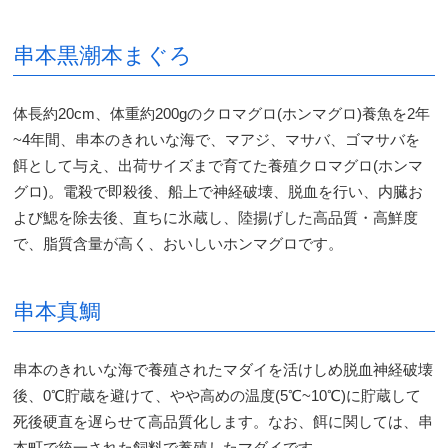
串本黒潮本まぐろ
体長約20cm、体重約200gのクロマグロ(ホンマグロ)養魚を2年
~4年間、串本のきれいな海で、マアジ、マサバ、ゴマサバを
餌として与え、出荷サイズまで育てた養殖クロマグロ(ホンマ
グロ)。電殺で即殺後、船上で神経破壊、脱血を行い、内臓お
よび鰓を除去後、直ちに氷蔵し、陸揚げした高品質・高鮮度
で、脂質含量が高く、おいしいホンマグロです。
串本真鯛
串本のきれいな海で養殖されたマダイを活けしめ脱血神経破壊
後、0℃貯蔵を避けて、やや高めの温度(5℃~10℃)に貯蔵して
死後硬直を遅らせて高品質化します。なお、餌に関しては、串
本町で統一された飼料で養殖したマダイです。