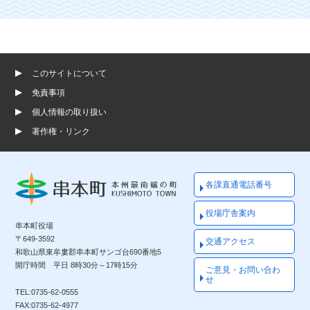
このサイトについて
免責事項
個人情報の取り扱い
著作権・リンク
各課直通電話番号
役場庁舎案内
串本町役場
〒649-3592
交通アクセス
和歌山県東牟婁郡串本町サンゴ台690番地5
開庁時間 平日 8時30分～17時15分
ご意見・お問い合わ
せ
TEL:0735-62-0555
FAX:0735-62-4977