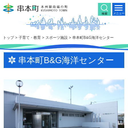
本
文
メニュー
検索
へ
移
動
トップ
>
子育て・教育
>
スポーツ施設
> 串本町B&G海洋センター
串本町B&G海洋センター