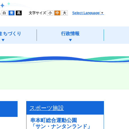
色
白
青
黒
文字サイズ
小
中
大
Select Language
▼
まちづくり
行政情報
スポーツ施設
串本町総合運動公園
「サン・ナンタンランド」