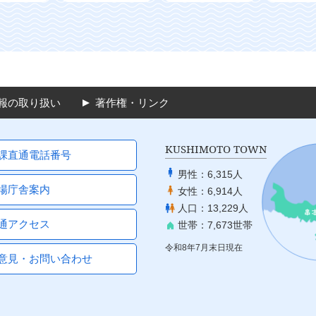
報の取り扱い
著作権・リンク
KUSHIMOTO TOWN
課直通電話番号
男性：
6,315人
場庁舎案内
女性：
6,914人
人口：
13,229人
通アクセス
世帯：
7,673世帯
令和8年7月末日現在
意見・お問い合わせ