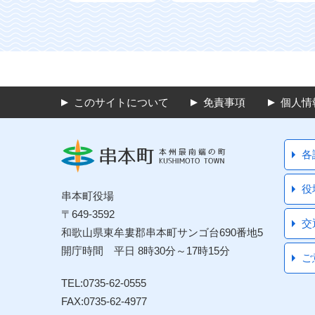
このサイトについて
免責事項
個人情
各
役
串本町役場
〒649-3592
交
和歌山県東牟婁郡串本町サンゴ台690番地5
開庁時間 平日 8時30分～17時15分
ご
TEL:0735-62-0555
FAX:0735-62-4977