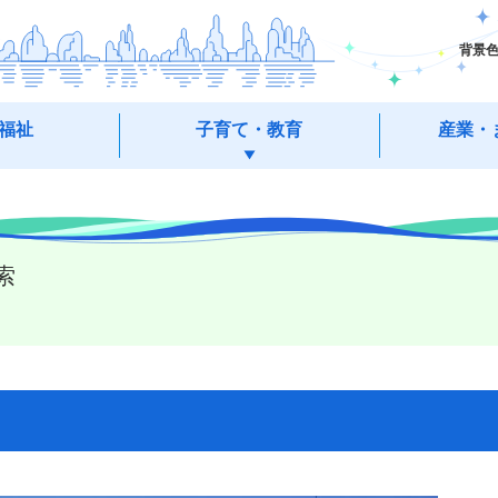
背景
福祉
子育て・教育
産業・
索