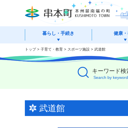
本
文
へ
移
動
暮らし・手続き
健康・
トップ
>
子育て・教育
>
スポーツ施設
> 武道館
キーワード検
Search by keyword
武道館