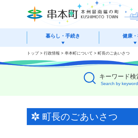
本
文
へ
移
動
暮らし・手続き
健康・
トップ
>
行政情報
>
串本町について
> 町長のごあいさつ
キーワード検
Search by keyword
町長のごあいさつ