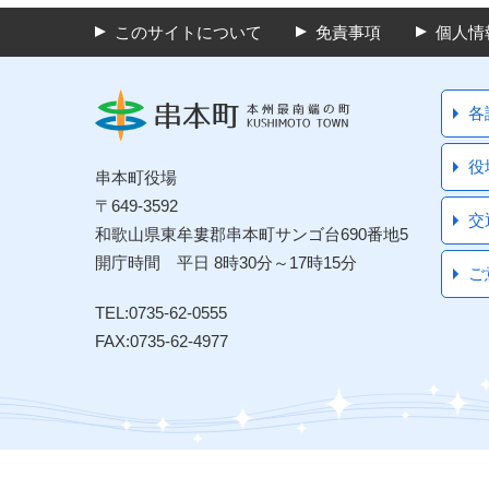
このサイトについて
免責事項
個人情
各
役
串本町役場
〒649-3592
交
和歌山県東牟婁郡串本町サンゴ台690番地5
開庁時間 平日 8時30分～17時15分
ご
TEL:0735-62-0555
FAX:0735-62-4977