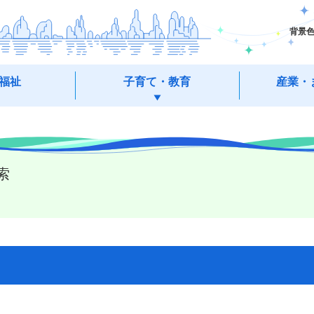
背景
福祉
子育て・教育
産業・
索