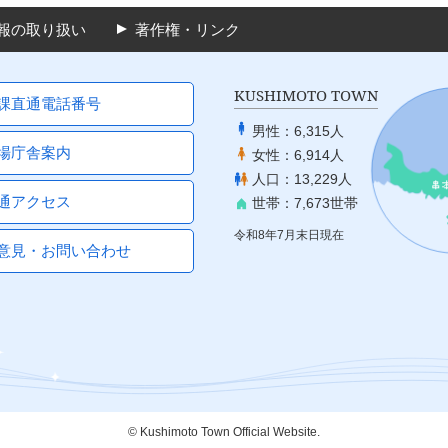
報の取り扱い
著作権・リンク
KUSHIMOTO TOWN
課直通電話番号
男性：
6,315人
場庁舎案内
女性：
6,914人
人口：
13,229人
通アクセス
世帯：
7,673世帯
令和8年7月末日現在
意見・お問い合わせ
© Kushimoto Town Official Website.