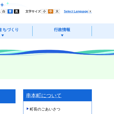
色
白
青
黒
文字サイズ
小
中
大
Select Language
▼
まちづくり
行政情報
串本町について
町長のごあいさつ