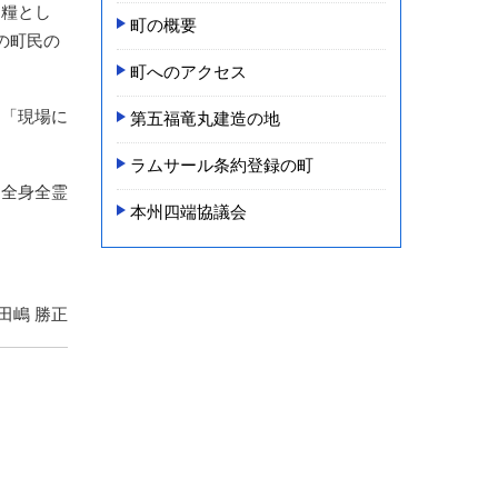
を糧とし
町の概要
の町民の
町へのアクセス
も「現場に
第五福竜丸建造の地
ラムサール条約登録の町
う全身全霊
本州四端協議会
田嶋 勝正