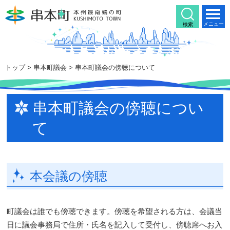
本
文
メニュー
検索
へ
移
動
トップ
>
串本町議会
> 串本町議会の傍聴について
串本町議会の傍聴につい
て
本会議の傍聴
町議会は誰でも傍聴できます。傍聴を希望される方は、会議当
日に議会事務局で住所・氏名を記入して受付し、傍聴席へお入