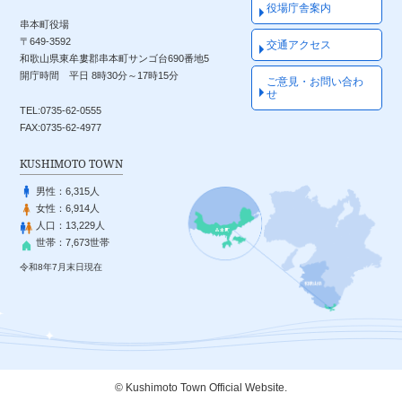
役場庁舎案内
串本町役場
〒649-3592
交通アクセス
和歌山県東牟婁郡串本町サンゴ台690番地5
開庁時間 平日 8時30分～17時15分
ご意見・お問い合わ
せ
TEL:0735-62-0555
FAX:0735-62-4977
KUSHIMOTO TOWN
男性：
6,315人
女性：
6,914人
人口：
13,229人
世帯：
7,673世帯
令和8年7月末日現在
© Kushimoto Town Official Website.