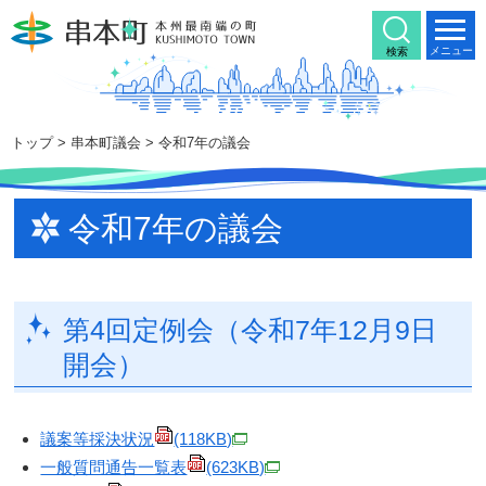
本
文
メニュー
検索
へ
移
動
トップ
>
串本町議会
> 令和7年の議会
令和7年の議会
第4回定例会（令和7年12月9日
開会）
議案等採決状況
(118KB)
一般質問通告一覧表
(623KB)