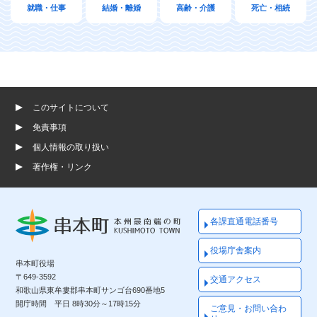
就職・仕事
結婚・離婚
高齢・介護
死亡・相続
このサイトについて
免責事項
個人情報の取り扱い
著作権・リンク
各課直通電話番号
役場庁舎案内
串本町役場
〒649-3592
交通アクセス
和歌山県東牟婁郡串本町サンゴ台690番地5
開庁時間 平日 8時30分～17時15分
ご意見・お問い合わ