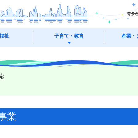
背景
福祉
子育て・教育
産業・
索
事業