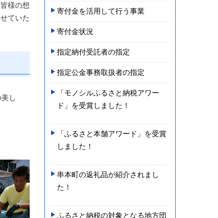
、皆様の想
寄付金を活用して行う事業
させていた
寄付金状況
指定納付受託者の指定
指定公金事務取扱者の指定
「モノシルふるさと納税アワー
の美し
ド」を受賞しました！
「ふるさと本舗アワード」を受賞
しました！
串本町の返­礼品が紹介­されまし
た­！
ふるさと納税の対象となる地方団