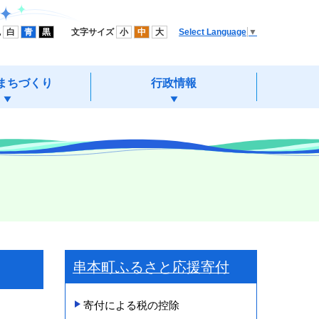
色
白
青
黒
文字サイズ
小
中
大
Select Language
▼
まちづくり
行政情報
串本町ふるさと応援寄付
寄付による税の控除