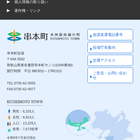
個人情報の取り扱い
著作権・リンク
各課直通電話番号
役場庁舎案内
串本町役場
〒649-3592
交通アクセス
和歌山県東牟婁郡串本町サンゴ台690番地5
開庁時間 平日 8時30分～17時15分
ご意見・お問い合わ
せ
TEL:0735-62-0555
FAX:0735-62-4977
KUSHIMOTO TOWN
男性：
6,315人
女性：
6,914人
人口：
13,229人
世帯：
7,673世帯
令和8年7月末日現在