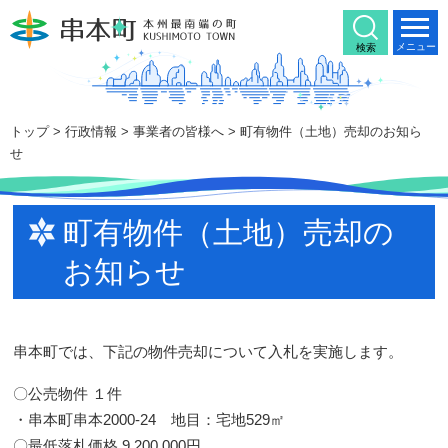
本
文
メニュー
検索
へ
移
動
トップ
>
行政情報
>
事業者の皆様へ
> 町有物件（土地）売却のお知ら
せ
町有物件（土地）売却の
お知らせ
串本町では、下記の物件売却について入札を実施します。
〇公売物件 １件
・串本町串本2000-24 地目：宅地529㎡
〇最低落札価格 9,200,000円