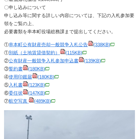
〇申し込みについて
申し込み等に関する詳しい内容については、下記の入札参加要
領をご覧の上、
必要書類を串本町役場総務課まで提出してください。
①
串本町公有財産売却一般競争入札公告
(338KB)
①
別紙（土地賃貸借契約）
(115KB)
②
公有財産一般競争入札参加申込書
(139KB)
③
誓約書
(180KB)
④
使用印鑑届
(180KB)
⑤
入札書
(123KB)
⑥
委任状
(147KB)
⑦
航空写真
(489KB)