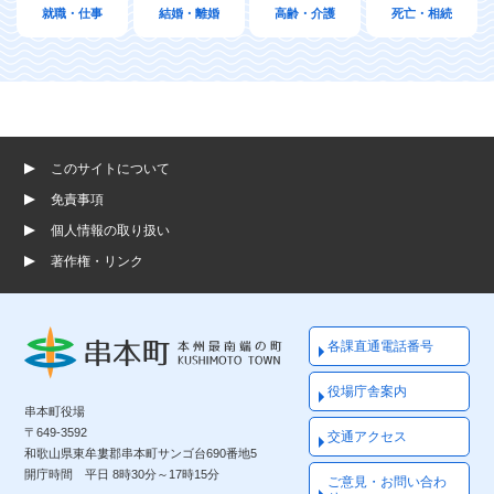
就職・仕事
結婚・離婚
高齢・介護
死亡・相続
このサイトについて
免責事項
個人情報の取り扱い
著作権・リンク
各課直通電話番号
役場庁舎案内
串本町役場
〒649-3592
交通アクセス
和歌山県東牟婁郡串本町サンゴ台690番地5
開庁時間 平日 8時30分～17時15分
ご意見・お問い合わ