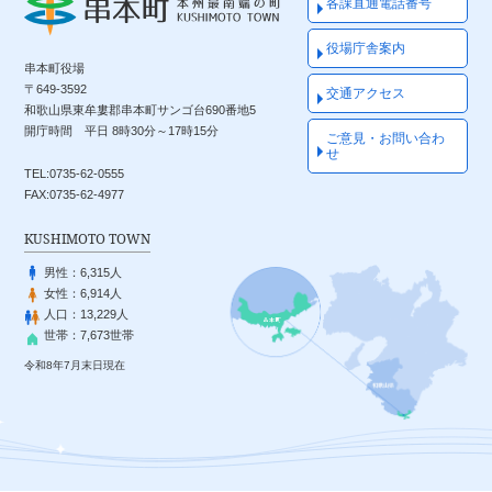
各課直通電話番号
役場庁舎案内
串本町役場
〒649-3592
交通アクセス
和歌山県東牟婁郡串本町サンゴ台690番地5
開庁時間 平日 8時30分～17時15分
ご意見・お問い合わ
せ
TEL:0735-62-0555
FAX:0735-62-4977
KUSHIMOTO TOWN
男性：
6,315人
女性：
6,914人
人口：
13,229人
世帯：
7,673世帯
令和8年7月末日現在