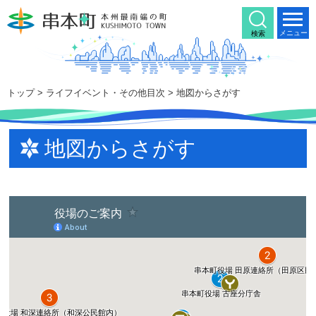
本
文
メニュー
検索
へ
移
動
トップ
>
ライフイベント・その他目次
> 地図からさがす
地図からさがす