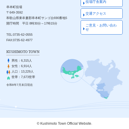
役場庁舎案内
串本町役場
〒649-3592
交通アクセス
和歌山県東牟婁郡串本町サンゴ台690番地5
開庁時間 平日 8時30分～17時15分
ご意見・お問い合わ
せ
TEL:0735-62-0555
FAX:0735-62-4977
KUSHIMOTO TOWN
男性：
6,315人
女性：
6,914人
人口：
13,229人
世帯：
7,673世帯
令和8年7月末日現在
© Kushimoto Town Official Website.