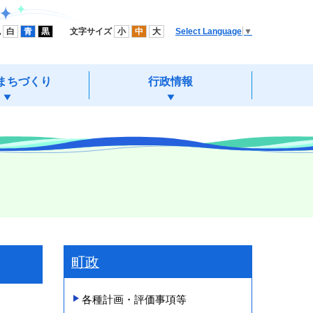
色
白
青
黒
文字サイズ
小
中
大
Select Language
▼
まちづくり
行政情報
町政
各種計画・評価事項等