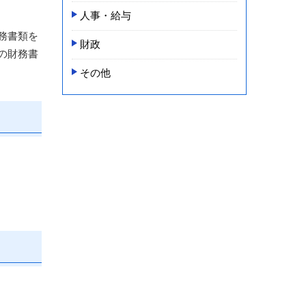
人事・給与
務書類を
財政
の財務書
その他