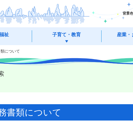
背景
福祉
子育て・教育
産業・
書類について
索
務書類について