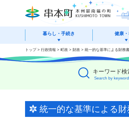
本
文
へ
移
動
暮らし・手続き
健康・
トップ
>
行政情報
>
町政
>
財政
> 統一的な基準による財務
キーワード検
Search by keyword
統一的な基準による財