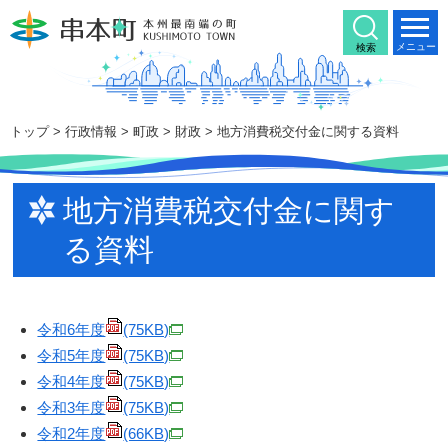
本
文
メニュー
検索
へ
移
動
トップ
>
行政情報
>
町政
>
財政
> 地方消費税交付金に関する資料
地方消費税交付金に関す
る資料
令和6年度
(75KB)
令和5年度
(75KB)
令和4年度
(75KB)
令和3年度
(75KB)
令和2年度
(66KB)