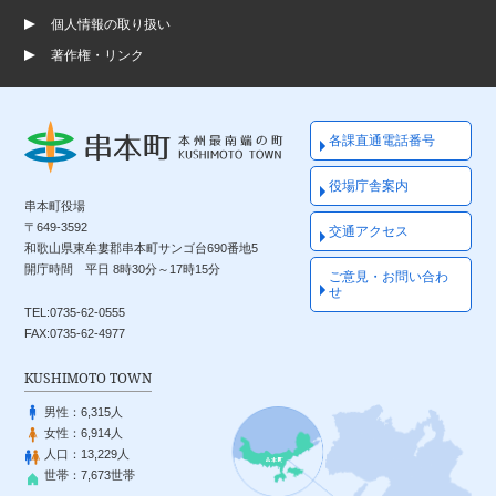
個人情報の取り扱い
著作権・リンク
各課直通電話番号
役場庁舎案内
串本町役場
〒649-3592
交通アクセス
和歌山県東牟婁郡串本町サンゴ台690番地5
開庁時間 平日 8時30分～17時15分
ご意見・お問い合わ
せ
TEL:0735-62-0555
FAX:0735-62-4977
KUSHIMOTO TOWN
男性：
6,315人
女性：
6,914人
人口：
13,229人
世帯：
7,673世帯