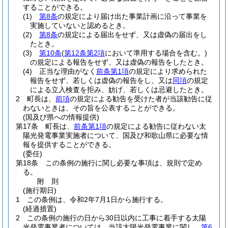
することができる。
(1)
第8条
の規定により届け出た事業計画に沿って事業を
実施していないと認めるとき。
(2)
第8条
の規定による届出をせず、又は虚偽の届出をし
たとき。
(3)
第10条
(
第12条第2項
において準用する場合を含む。)
の規定による報告をせず、又は虚偽の報告をしたとき。
(4)
正当な理由がなく
前条第1項
の規定により求められた
報告をせず、若しくは虚偽の報告をし、又は
同項
の規定
による立入検査を拒み、妨げ、若しくは忌避したとき。
2
町長は、
前項
の規定による勧告を受けた者が当該勧告に従
わないときは、その旨を公表することができる。
(国及び県への情報提供)
第17条
町長は、
前条第1項
の規定による勧告に従わない太
陽光発電事業実施者について、国及び和歌山県に必要な情
報を提供することができる。
(委任)
第18条
この条例の施行に関し必要な事項は、規則で定め
る。
附
則
(施行期日)
1
この条例は、令和2年7月1日から施行する。
(経過措置)
2
この条例の施行の日から30日以内に工事に着手する太陽
光発電事業者については、当該太陽光発電事業に関し、
第6