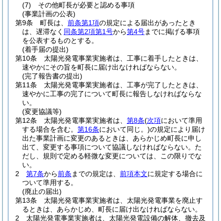
(7)
その他町長が必要と認める事項
(事業計画の公表)
第9条
町長は、
前条第1項
の規定による届出があったとき
は、遅滞なく
同条第2項第1号
から
第4号
までに掲げる事項
を公表するものとする。
(着手届の提出)
第10条
太陽光発電事業実施者は、工事に着手したときは、
速やかにその旨を町長に届け出なければならない。
(完了報告書の提出)
第11条
太陽光発電事業実施者は、工事が完了したときは、
速やかに工事の完了について町長に報告しなければならな
い。
(変更協議等)
第12条
太陽光発電事業実施者は、
第8条
(
次項
において準用
する場合を含む。
第16条
において同じ。)
の規定により届け
出た事業計画に変更のあるときは、あらかじめ町長に申し
出て、変更する事項について協議しなければならない。
た
だし、規則で定める軽微な変更については、この限りでな
い。
2
第7条
から
前条
までの規定は、
前項本文
に規定する場合に
ついて準用する。
(廃止の届出)
第13条
太陽光発電事業実施者は、太陽光発電事業を廃止す
るときは、あらかじめ、町長に届け出なければならない。
2
太陽光発電事業実施者は、太陽光発電設備の解体、撤去及