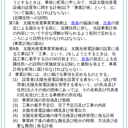
うとするときは、事前に町長に申し出て、当該太陽光発電
設備の設置等に関する計画
(以下「事業計画」という。)
に
ついて協議しなければならない。
(近隣住民への説明)
第7条
太陽光発電事業実施者は、
前条
の協議の後、
次条
の規
定による届出をする前に、近隣住民に対し、当該事業計画
の内容について十分な理解が得られるよう規則で定めると
ころにより説明を行わなければならない。
(事業計画の届出)
第8条
太陽光発電事業実施者は、太陽光発電設備の設置に係
る工事
(以下「工事」という。)
をしようとするときは、当
該工事に着手する日の30日前までに、
前条
の規定による近
隣住民への説明の実施状況を記録した書類を添えて、事業
計画を町長に届け出なければならない。
2
事業計画には、次に掲げる事項を定めるものとする。
(1)
設置者
(太陽光発電設備を設置する者をいう。)
及び管
理者
(太陽光発電設備を管理する者をいう。)
の氏名及び
住所
(法人その他の団体にあっては、その名称及び代表者
の氏名並びに主たる事務所の所在地)
(2)
事業区域の所在地及び面積
(3)
工事の着手予定日、完了予定日及び工事の内容
(4)
太陽光発電設備の構造及び発電出力
(5)
太陽光発電設備の保守点検及び維持管理に係る計画
(6)
事業終了後の適切な撤去及び処分の時期、方法及び必
要な費用に係る計画