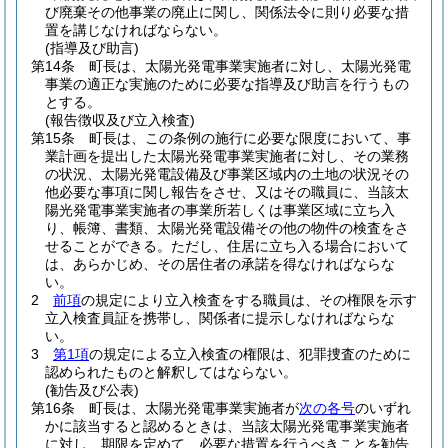
び廃棄その他事業の廃止に関し、関係法令に則り必要な措
置を講じなければならない。
(指導及び助言)
第14条
町長は、太陽光発電事業実施者に対し、太陽光発電
事業の適正な実施のために必要な指導及び助言を行うもの
とする。
(報告徴収及び立入検査)
第15条
町長は、この条例の施行に必要な限度において、事
業計画を提出した太陽光発電事業実施者に対し、その業務
の状況、太陽光発電設備及び事業区域内の土地の状況その
他必要な事項に関し報告をさせ、又はその職員に、当該太
陽光発電事業実施者の事業所若しくは事業区域に立ち入
り、帳簿、書類、太陽光発電設備その他の物件の検査をさ
せることができる。
ただし、住居に立ち入る場合において
は、あらかじめ、その居住者の承諾を得なければならな
い。
2
前項
の規定により立入検査をする職員は、その権限を示す
立入検査員証を携帯し、関係者に提示しなければならな
い。
3
第1項
の規定による立入検査の権限は、犯罪捜査のために
認められたものと解釈してはならない。
(勧告及び公表)
第16条
町長は、太陽光発電事業実施者が
次の各号
のいずれ
かに該当すると認めるときは、当該太陽光発電事業実施者
に対し、期限を定めて、必要な措置を行うべきことを勧告