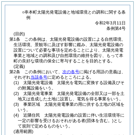
○串本町太陽光発電設備と地域環境との調和に関する条
例
令和2年3月11日
条例第4号
(目的)
第1条
この条例は、太陽光発電設備の設置による自然環境、
生活環境、景観等に及ぼす影響に鑑み、太陽光発電設備の
設置について必要な事項を定めることにより、太陽光発電
事業と地域との調和及び自然環境の維持を図り、もって本
町の良好な環境の保全に寄与することを目的とする。
(定義)
第2条
この条例において、
次の各号
に掲げる用語の意義は、
それぞれ
当該各号
に定めるところによる。
(1)
太陽光発電設備 太陽光を電気に変換する設備及びそ
の附属設備をいう。
(2)
太陽光発電事業 太陽光発電設備の全部又は一部を土
地又は造成した土地に設置し、電気を得る事業をいう。
(3)
事業区域 太陽光発電事業の用に供する土地の区域を
いう。
(4)
近隣住民 太陽光発電設備の設置に伴い生活環境等に
一定の影響を受けるおそれがある者
(団体を含む。)
とし
て規則で定めるものをいう。
(適用範囲)