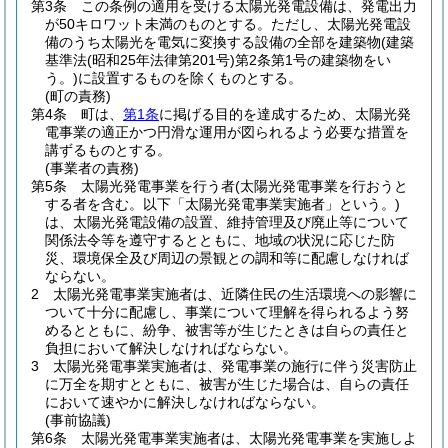
第3条
この条例の適用を受ける太陽光発電設備は、発電出力
が50キロワット未満のものとする。
ただし、太陽光発電設
備のうち太陽光を電気に変換する設備の全部を建築物
(建築
基準法
(昭和25年法律第201号)
第2条第1号の建築物をい
う。)
に設置するものを除くものとする。
(町の責務)
第4条
町は、
第1条
に掲げる目的を達成するため、太陽光発
電事業の適正かつ円滑な運用が図られるよう必要な措置を
講ずるものとする。
(事業者の責務)
第5条
太陽光発電事業を行う者
(太陽光発電事業を行おうと
する者を含む。以下「太陽光発電事業実施者」という。)
は、太陽光発電設備の設置、維持管理及び廃止等について
関係法令等を遵守するとともに、地域の状況に応じた防
災、環境保全及び周辺の景観との調和等に配慮しなければ
ならない。
2
太陽光発電事業実施者は、近隣住民の生活環境への影響に
ついて十分に配慮し、事業について理解を得られるよう努
めるとともに、紛争、被害等が生じたときは自らの責任と
負担において解決しなければならない。
3
太陽光発電事業実施者は、発電事業の施行に伴う災害防止
に万全を期すとともに、被害が生じた場合は、自らの責任
において速やかに解決しなければならない。
(事前協議)
第6条
太陽光発電事業実施者は、太陽光発電事業を実施しよ